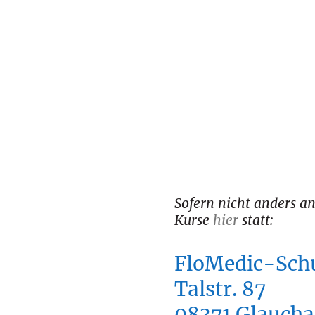
Sofern nicht anders a
Kurse
hier
statt:
FloMedic-Sch
Talstr. 87
08371 Glauch