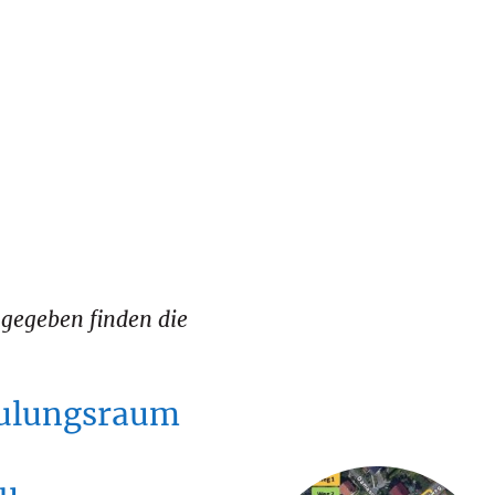
ngegeben finden die
ulungsraum
au