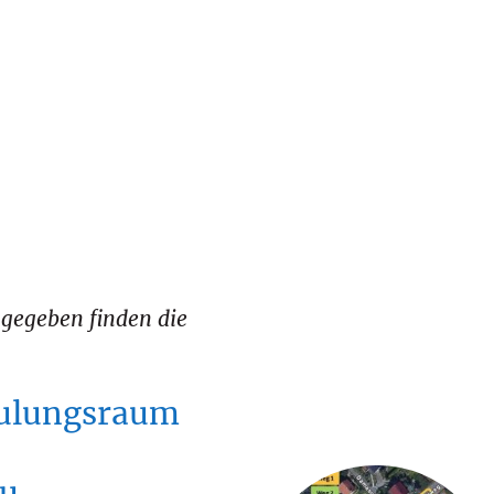
ngegeben finden die
ulungsraum
au