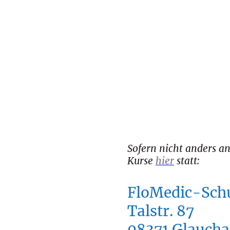
Sofern nicht anders a
Kurse
hier
statt:
FloMedic-Sch
Talstr. 87
08371 Glauch